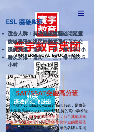
ESL 基础A班
ESL 突破B班
​适合人群
​适合人群
：有一定英文基础，希望
：英语基础薄弱，词汇量
能够在日常生活中独立进行英文交
少，语法知识欠缺的学员
流的学员
课次安排：​逢周二、四，每节课2小
课次安排：​逢周一、三，每节课2.5
时
小时
SAT/SSAT突破高分班
SAT全称为Scholastic Assessment Test，是由美
国大学委员会College Board所主持的高中学术能
力评估测试。
该考试成绩是美国，乃至其他国家
学生申请美国大学的录取和评定奖学金的重要依
据之一
。除美国大学外，其他国家的名牌大学同