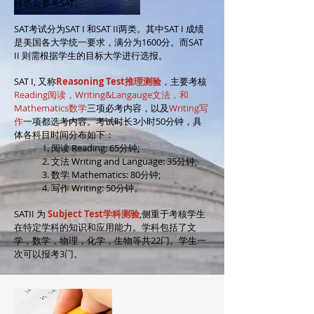
样也会参考SAT。
SAT考试分为SAT I 和SAT II两类。其中SAT I 成绩
是美国各大学统一要求，满分为1600分。而SAT
II 则需根据学生的目标大学进行选报。
SAT I, 又称
Reasoning Test推理测验
，主要考核
Reading阅读，Writing&Langauge文法，和
Mathematics数学
三项必考内容，以及
Writing写
作
一项都选考内容。考试时长3小时50分钟，具
体各科目时间分布如下：
1. 阅读 Reading: 65分钟;
2. 文法 Writing and Language: 35分钟;
3. 数学 Mathematics: 80分钟;
4. 写作 Writing: 50分钟。
SATII 为
Subject Test学科测验
,侧重于考核学生
在特定学科的知识和应用能力。学科包括了文
学，数学，物理，化学，生物等共22门。学生一
次可以报考3门。