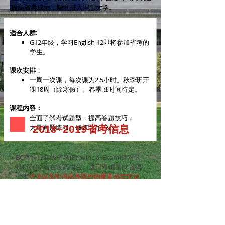
提高省考成绩，顺利进入理想大学。
适合人群:
G12年级，学习English 12即将参加省考的
学生。
课次安排
：
一周一次课，每次课为2.5小时。秋季班开
课18周（除寒假）。春季班时间待定。
课程内容：
全面了解考试题型，提高答题技巧；
大量真题练习，锻炼写作能力；
2018~2019省考信息
BC省的12年级省考(Provincial Exam)针对的
是所有BC省在读高中生。这门考试是BC省高
中生
毕业以及申请高等院校的重要成绩凭证
。
省考成绩占学生英语总成绩的
40%
（平时成绩
占60%）。省考包含阅读理解、诗歌鉴赏以及
命题写作三大部分。其重点考查学生对于英文
文学作品的理解和鉴赏能力，如分析诗歌所包
含的修辞手法。2018~2019学年度省考时间如