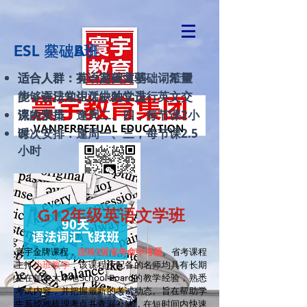
ESL 基础A班
ESL 突破B班
​适合人群
​适合人群
：有一定英文基础，希望
：英语基础薄弱，词汇量
能够在日常生活中独立进行英文交
少，语法知识欠缺的学员
流的学员
课次安排：​逢周二、四，每节课2小
课次安排：​逢周一、三，每节课2.5
时
小时
G12年级英语文学班
寰宇金牌课程，
连续3届省考
命中考题
。省考课程
主打
小班教学
，该课程所配备的名师均具有长期
在在加拿大本地School Board的教学经验，熟悉
考试内容，并把握最新的考试动态。旨在帮助学
生系统地梳理考点并查漏补缺，在短时间内快速