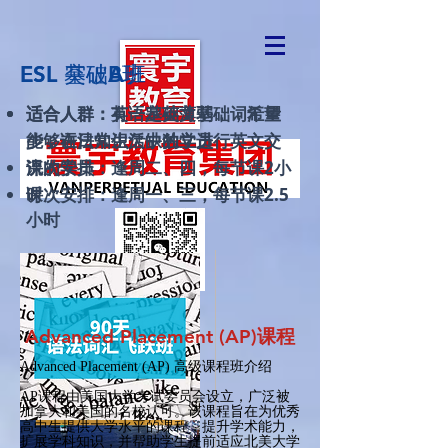
ESL 基础A班
ESL 突破B班
​适合人群
​适合人群
：有一定英文基础，希望
：英语基础薄弱，词汇量
能够在日常生活中独立进行英文交
少，语法知识欠缺的学员
流的学员
课次安排：​逢周二、四，每节课2小
课次安排：​逢周一、三，每节课2.5
时
小时
Advanced Placement (AP)课程
Advanced Placement (AP) 高级课程班介绍
AP课程由美国大学考试委员会设立，广泛被
加拿大和美国的名校认可。该课程旨在为优秀
高中生提供大学水平的课程，提升学术能力，
扩展学科知识，并帮助学生提前适应北美大学