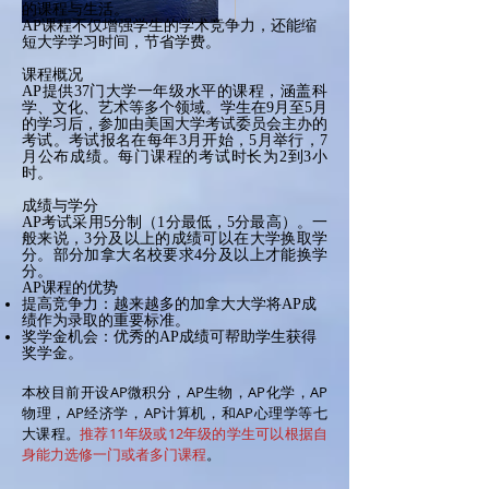
的课程与生活。
AP课程不仅增强学生的学术竞争力，还能缩
短大学学习时间，节省学费。
课程概况
AP提供37门大学一年级水平的课程，涵盖科
学、文化、艺术等多个领域。学生在9月至5月
的学习后，参加由美国大学考试委员会主办的
考试。考试报名在每年3月开始，5月举行，7
月公布成绩。每门课程的考试时长为2到3小
时。
成绩与学分
AP考试采用5分制（1分最低，5分最高）。一
般来说，3分及以上的成绩可以在大学换取学
分。部分加拿大名校要求4分及以上才能换学
分。​
AP课程的优势
提高竞争力：越来越多的加拿大大学将AP成
绩作为录取的重要标准。
奖学金机会：优秀的AP成绩可帮助学生获得
奖学金。
本校目前开设AP微积分，AP生物，AP化学，AP
物理，AP经济学，AP计算机，和AP心理学等七
大课程。
推荐11年级或12年级的学生可以根据自
身能力选修一门或者多门课程
。